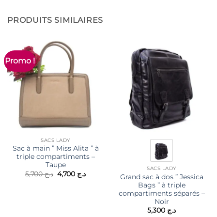
PRODUITS SIMILAIRES
Promo !
SACS LADY
Sac à main ” Miss Alita ” à
triple compartiments –
Taupe
SACS LADY
Le
Le
5,700
د.ج
4,700
د.ج
Grand sac à dos ” Jessica
prix
prix
Bags ” à triple
initial
actuel
était :
est :
compartiments séparés –
د.ج 4,700.
د.ج 5,700.
Noir
5,300
د.ج