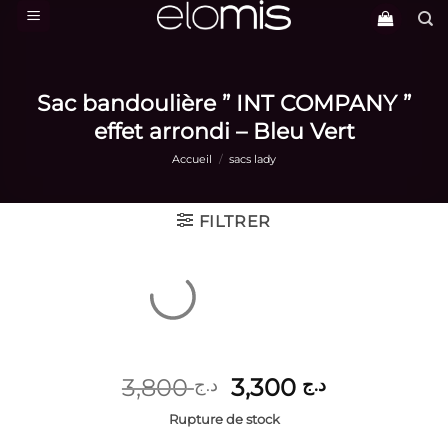
Passer
au
contenu
Sac bandoulière ” INT COMPANY ”
effet arrondi – Bleu Vert
Accueil
/
sacs lady
FILTRER
Le
Le
3,800
3,300
د.ج
د.ج
prix
prix
Rupture de stock
initial
actuel