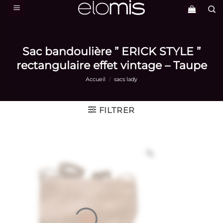
Passer
au
contenu
Sac bandoulière ” ERICK STYLE ”
rectangulaire effet vintage – Taupe
Accueil
/
sacs lady
FILTRER