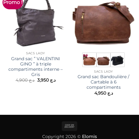
Promo !
SACS LADY
Grand sac ” VALENTINI
GINO ” à triple
compartiments interne –
SACS LADY
Gris
Grand sac Bandoulière /
Le
Le
4,900
د.ج
3,950
د.ج
Cartable à 6
prix
prix
compartiments
initial
actuel
était :
est :
4,950
د.ج
د.ج 3,950.
د.ج 4,900.
Cash
On
Copyright 2026 ©
Elomis