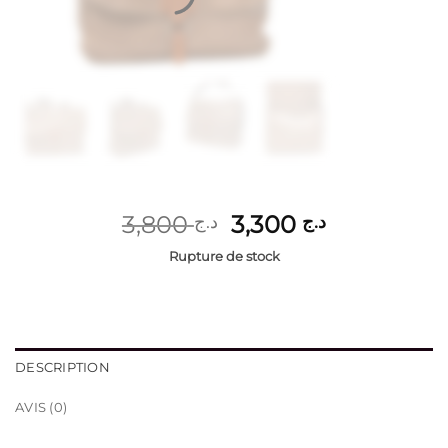
Le
Le
3,800
3,300
د.ج
د.ج
prix
prix
Rupture de stock
initial
actuel
était :
est :
د.ج 3,300.
د.ج 3,800.
DESCRIPTION
AVIS (0)