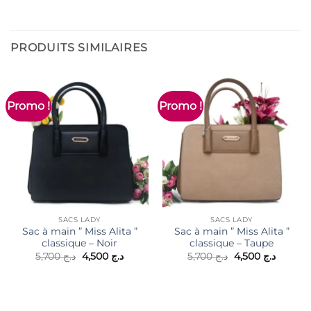
PRODUITS SIMILAIRES
Promo !
Promo !
SACS LADY
SACS LADY
Sac à main ” Miss Alita ”
Sac à main ” Miss Alita ”
classique – Noir
classique – Taupe
Le
Le
Le
Le
5,700
د.ج
4,500
د.ج
5,700
د.ج
4,500
د.ج
prix
prix
prix
prix
initial
actuel
initial
actuel
était :
est :
était :
est :
د.ج 5,700.
د.ج 4,500.
د.ج 5,700.