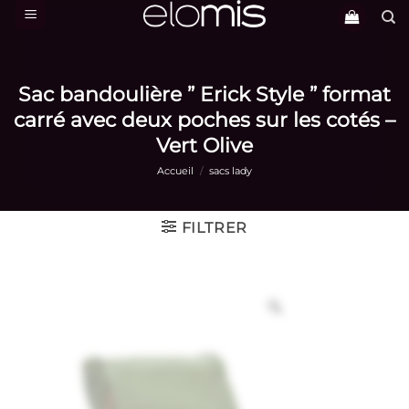
Passer
au
contenu
Sac bandoulière ” Erick Style ” format
carré avec deux poches sur les cotés –
Vert Olive
Accueil
/
sacs lady
FILTRER