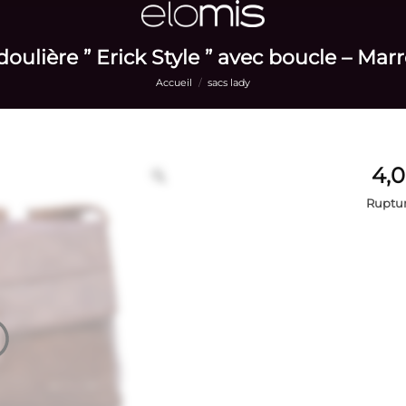
oulière ” Erick Style ” avec boucle – Mar
Accueil
/
sacs lady
Ruptur