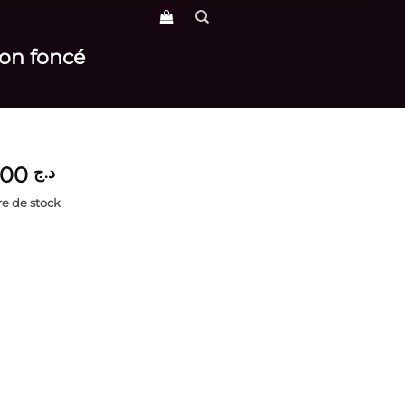
ron foncé
4,000
د.ج
e de stock