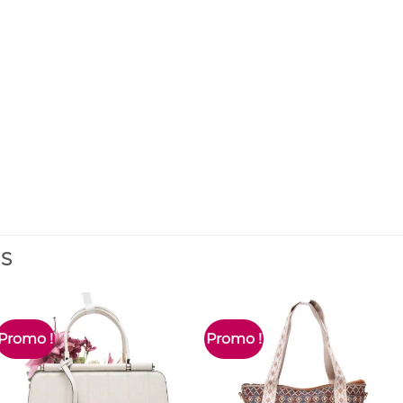
ES
Promo !
Promo !