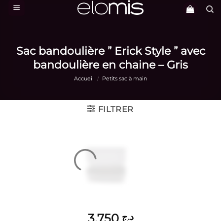
Passer
au
contenu
Sac bandoulière ” Erick Style ” avec
bandoulière en chaine – Gris
Accueil
/
Petits sac à main
FILTRER
3,750
د.ج