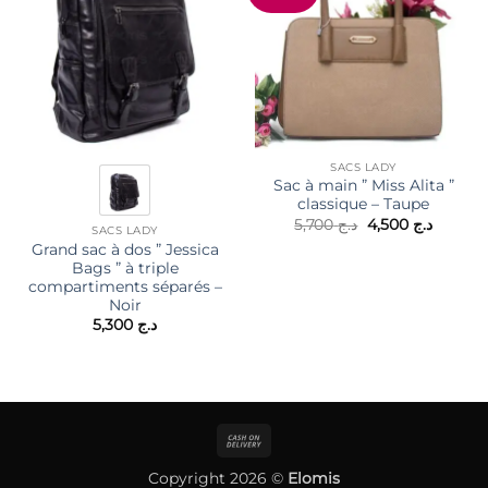
SACS LADY
Sac à main ” Miss Alita ”
classique – Taupe
Le
Le
5,700
د.ج
4,500
د.ج
SACS LADY
prix
prix
Grand sac à dos ” Jessica
initial
actuel
était :
est :
Bags ” à triple
د.ج 5,700.
compartiments séparés –
Noir
5,300
د.ج
Cash
On
Copyright 2026 ©
Elomis