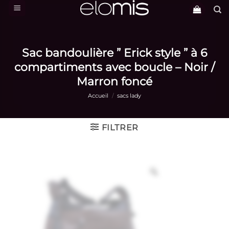
Passer
au
contenu
Sac bandoulière ” Erick style ” à 6
compartiments avec boucle – Noir /
Marron foncé
Accueil
/
sacs lady
FILTRER