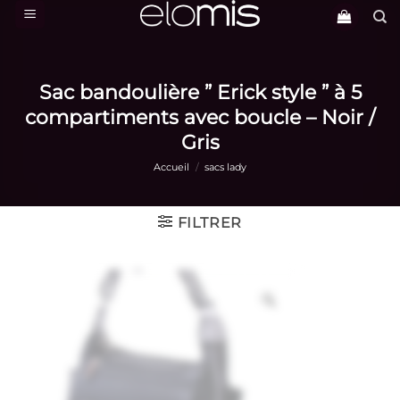
Passer
au
contenu
Sac bandoulière ” Erick style ” à 5
compartiments avec boucle – Noir /
Gris
Accueil
/
sacs lady
FILTRER