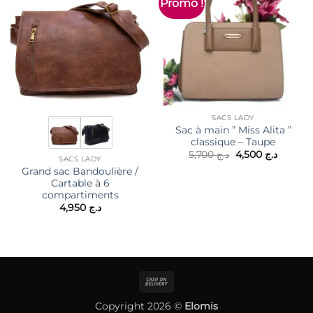
Promo !
SACS LADY
Sac à main ” Miss Alita ”
classique – Taupe
Le
Le
5,700
د.ج
4,500
د.ج
SACS LADY
prix
prix
Grand sac Bandoulière /
initial
actuel
était :
est :
Cartable à 6
د.ج 5,700.
compartiments
4,950
د.ج
Cash
On
Copyright 2026 ©
Elomis
Delivery