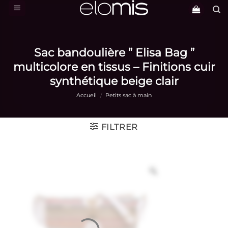
Passer
au
contenu
Sac bandoulière ” Elisa Bag ”
multicolore en tissus – Finitions cuir
synthétique beige clair
Accueil
/
Petits sac à main
FILTRER