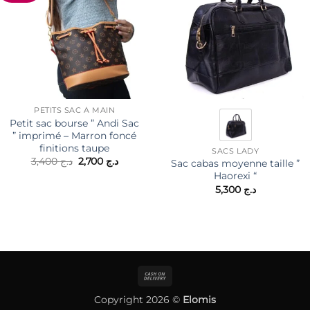
PETITS SAC À MAIN
Petit sac bourse ” Andi Sac
” imprimé – Marron foncé
finitions taupe
SACS LADY
Le
Le
3,400
د.ج
2,700
د.ج
Sac cabas moyenne taille ”
prix
prix
Haorexi “
initial
actuel
5,300
د.ج
était :
est :
د.ج 2,700.
د.ج 3,400.
Cash
On
Copyright 2026 ©
Elomis
Delivery