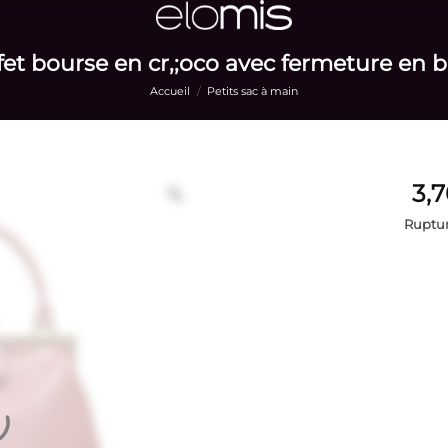
fet bourse en cr,;oco avec fermeture en b
Accueil
/
Petits sac à main
Ruptur