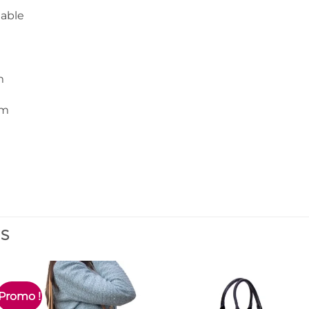
lable
m
Cm
ES
Promo !