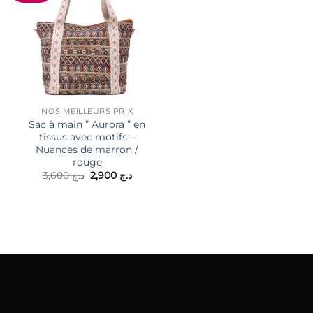
NOS MEILLEURS PRIX
Sac à main ” Aurora ” en
tissus avec motifs –
Nuances de marron /
SACS LADY
rouge
Grand sac à main ” Marin
Le
Le
3,600
د.ج
2,900
د.ج
Rylan ” à 3 pièces (grand 
prix
prix
moyen + porte-monnaie)
initial
actuel
4,800
د.ج
était :
est :
د.ج 2,900.
د.ج 3,600.