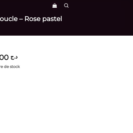
oucle – Rose pastel
3,700
د.ج
e de stock