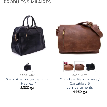
PRODUITS SIMILAIRES
SACS LADY
SACS LADY
Sac cabas moyenne taille
Grand sac Bandoulière /
” Haorexi “
Cartable à 6
compartiments
5,300
د.ج
4,950
د.ج