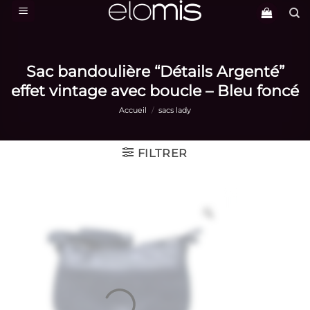
Passer
au
contenu
Sac bandoulière “Détails Argenté”
effet vintage avec boucle – Bleu foncé
Accueil
/
sacs lady
FILTRER