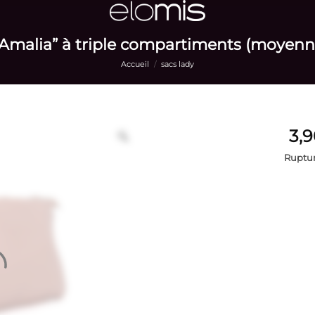
Amalia” à triple compartiments (moyenn
Accueil
/
sacs lady
Ruptur