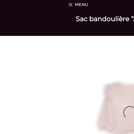
Passer
MENU
au
Sac bandoulière “
contenu