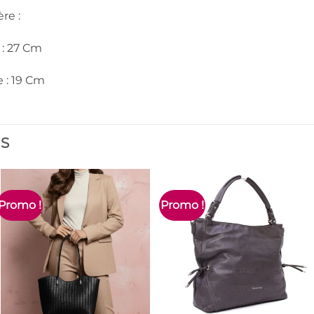
re :
 : 27 Cm
 : 19 Cm
ES
Promo !
Promo !