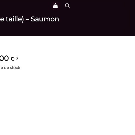
e taille) – Saumon
3,900
د.ج
e de stock