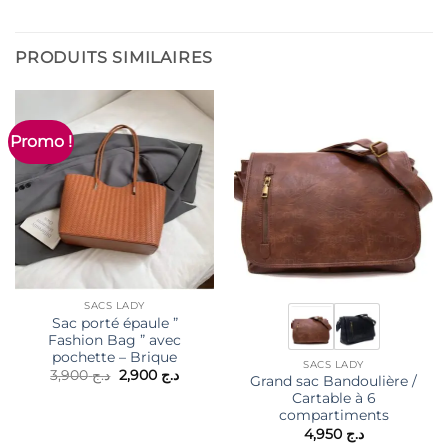
PRODUITS SIMILAIRES
Promo !
SACS LADY
Sac porté épaule ”
Fashion Bag ” avec
pochette – Brique
SACS LADY
Le
Le
3,900
د.ج
2,900
د.ج
Grand sac Bandoulière /
prix
prix
Cartable à 6
initial
actuel
était :
est :
compartiments
د.ج 2,900.
د.ج 3,900.
4,950
د.ج