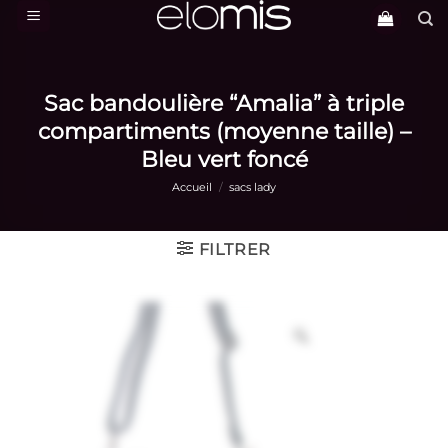
Passer
au
contenu
Sac bandoulière “Amalia” à triple
compartiments (moyenne taille) –
Bleu vert foncé
Accueil
/
sacs lady
FILTRER