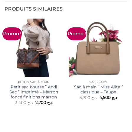
PRODUITS SIMILAIRES
Promo !
Promo !
PETITS SAC À MAIN
SACS LADY
Petit sac bourse ” Andi
Sac à main ” Miss Alita ”
Sac ” imprimé – Marron
classique – Taupe
foncé finitions marron
Le
Le
5,700
د.ج
4,500
د.ج
prix
prix
Le
Le
3,400
د.ج
2,700
د.ج
initial
actuel
prix
prix
était :
est :
initial
actuel
د.ج 5,700.
était :
est :
د.ج 2,700.
د.ج 3,400.