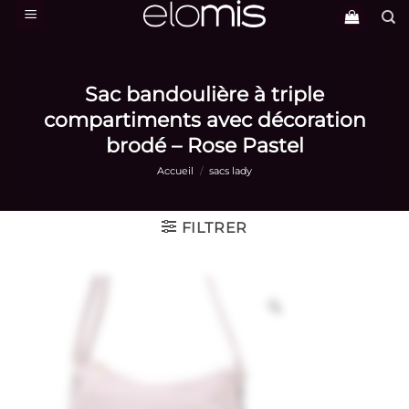
Passer
au
contenu
Sac bandoulière à triple
compartiments avec décoration
brodé – Rose Pastel
Accueil
/
sacs lady
FILTRER