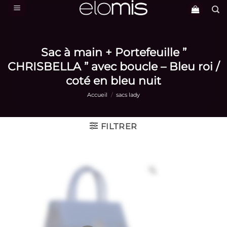
Passer
au
contenu
Sac à main + Portefeuille ”
CHRISBELLA ” avec boucle – Bleu roi /
coté en bleu nuit
Accueil
/
sacs lady
FILTRER