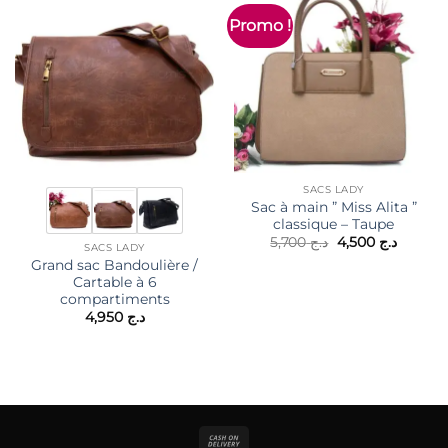
Promo !
SACS LADY
Sac à main ” Miss Alita ”
classique – Taupe
Le
Le
5,700
د.ج
4,500
د.ج
SACS LADY
prix
prix
Grand sac Bandoulière /
initial
actuel
était :
est :
Cartable à 6
د.ج 5,700.
compartiments
4,950
د.ج
Cash