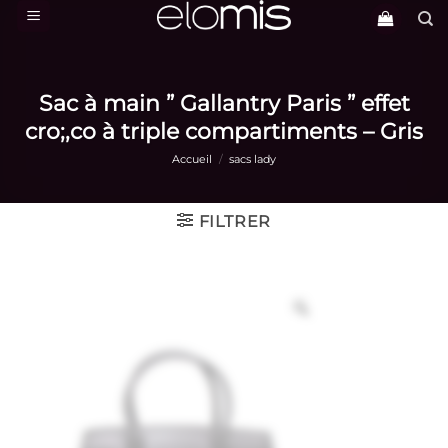
Passer
au
contenu
Sac à main ” Gallantry Paris ” effet
cro;,co à triple compartiments – Gris
Accueil
/
sacs lady
FILTRER