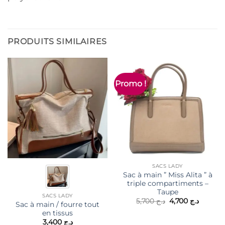
PRODUITS SIMILAIRES
Promo !
SACS LADY
Sac à main ” Miss Alita ” à
triple compartiments –
Taupe
SACS LADY
Le
Le
5,700
د.ج
4,700
د.ج
Sac à main / fourre tout
prix
prix
en tissus
initial
actuel
était :
est :
3,400
د.ج