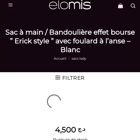
Passer
au
contenu
Sac à main / Bandoulière effet bourse
” Erick style ” avec foulard à l’anse –
Blanc
Accueil
/
sacs lady
FILTRER
4,500
د.ج
Rupture de stock