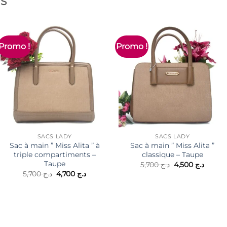
ES
Promo !
Promo !
SACS LADY
SACS LADY
Sac à main ” Miss Alita ” à
Sac à main ” Miss Alita ”
triple compartiments –
classique – Taupe
Taupe
Le
Le
5,700
د.ج
4,500
د.ج
prix
prix
Le
Le
5,700
د.ج
4,700
د.ج
initial
actuel
prix
prix
était :
est :
initial
actuel
د.ج 5,700.
était :
est :
د.ج 4,700.
د.ج 5,700.