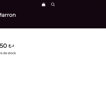
Marron
4,250
د.ج
e de stock