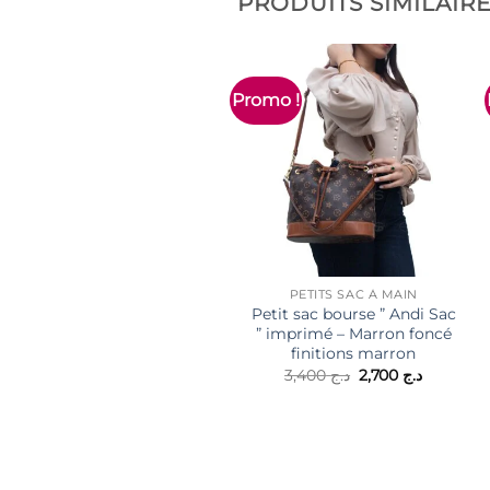
PRODUITS SIMILAIR
Promo !
PETITS SAC À MAIN
Petit sac bourse ” Andi Sac
” imprimé – Marron foncé
finitions marron
Le
Le
3,400
د.ج
2,700
د.ج
prix
prix
initial
actuel
était :
est :
د.ج 2,700.
د.ج 3,400.