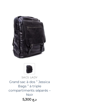
SACS LADY
SACS LADY
Grand sac à dos ” Jessica
sac à main / cartable ”
Bags ” à triple
VICTORIA J “à triple
د.ج 4,500.
compartiments séparés –
compartiments séparés
Noir
4,950
د.ج
5,300
د.ج