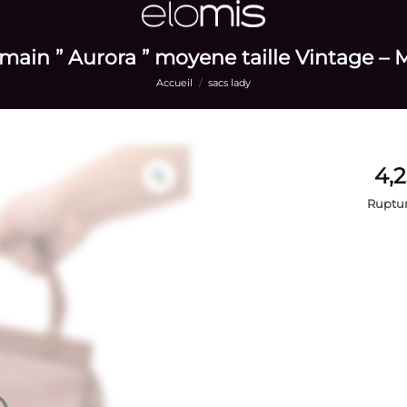
 main ” Aurora ” moyene taille Vintage – 
Accueil
/
sacs lady
Ruptur