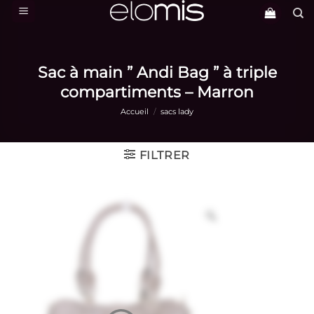
Passer
au
contenu
Sac à main ” Andi Bag ” à triple
compartiments – Marron
Accueil
/
sacs lady
FILTRER