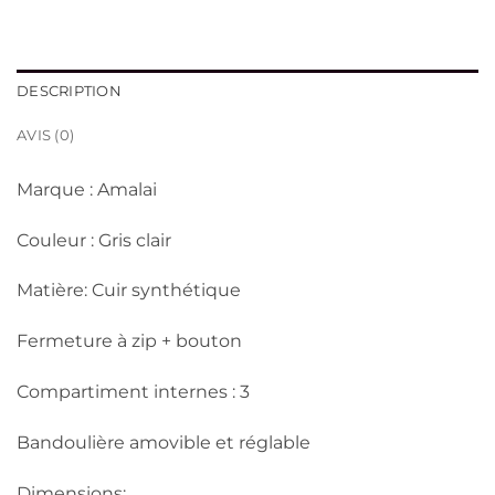
était :
est :
د.ج 3,900.
د.ج 4,450.
DESCRIPTION
AVIS (0)
Marque : Amalai
Couleur : Gris clair
Matière: Cuir synthétique
Fermeture à zip + bouton
Compartiment internes : 3
Bandoulière amovible et réglable
Dimensions: