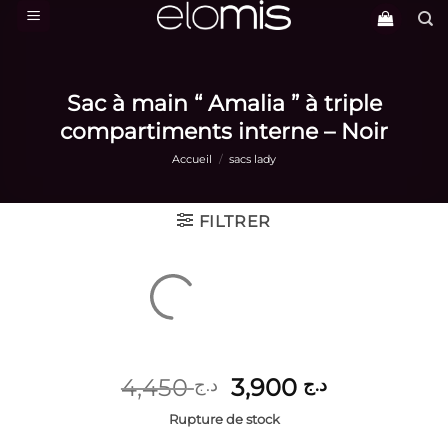
Passer
au
contenu
Sac à main “ Amalia ” à triple
compartiments interne – Noir
Accueil
/
sacs lady
FILTRER
Le
Le
4,450
3,900
د.ج
د.ج
prix
prix
Rupture de stock
initial
actuel