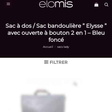
Passer
au
contenu
Sac à dos / Sac bandoulière ” Elysse ”
avec ouverte à bouton 2 en 1 – Bleu
foncé
Accueil
/
sacs lady
FILTRER