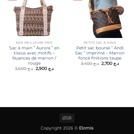
NOS MEILLEURS PRIX
PETITS SAC À MAIN
Sac à main ” Aurora ” en
Petit sac bourse ” Andi
tissus avec motifs –
Sac ” imprimé – Marron
Nuances de marron /
foncé finitions taupe
rouge
Le
Le
3,400
د.ج
2,700
د.ج
prix
prix
Le
Le
3,600
د.ج
2,900
د.ج
initial
actuel
prix
prix
était :
est :
initial
actuel
د.ج 3,400.
était :
est :
د.ج 2,900.
د.ج 3,600.
Cash
On
Copyright 2026 ©
Elomis
Delivery