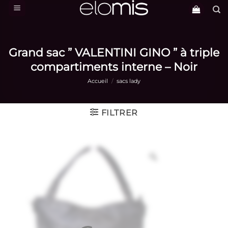
Passer
au
contenu
Grand sac ” VALENTINI GINO ” à triple
compartiments interne – Noir
Accueil
/
sacs lady
FILTRER