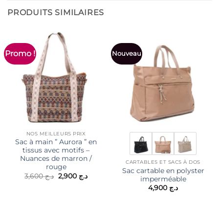
PRODUITS SIMILAIRES
Promo !
Nouveau
NOS MEILLEURS PRIX
Sac à main ” Aurora ” en
tissus avec motifs –
Nuances de marron /
CARTABLES ET SACS À DOS
rouge
Sac cartable en polyster
Le
Le
3,600
د.ج
2,900
د.ج
imperméable
prix
prix
4,900
د.ج
initial
actuel
était :
est :
د.ج 2,900.
د.ج 3,600.