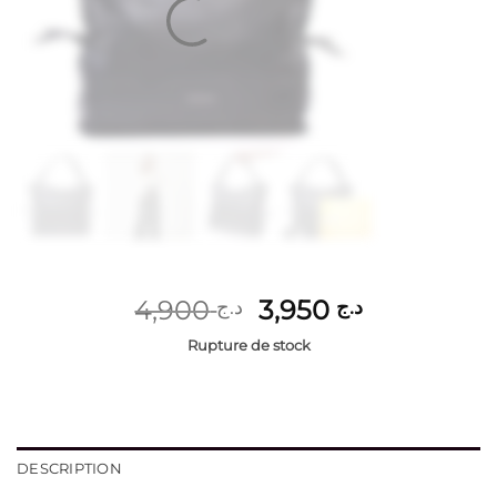
Le
Le
4,900
3,950
د.ج
د.ج
prix
prix
Rupture de stock
initial
actuel
était :
est :
د.ج 3,950.
د.ج 4,900.
DESCRIPTION