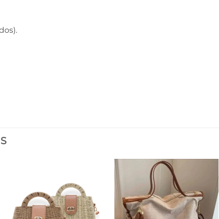
dos).
ES