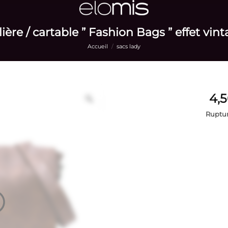
ère / cartable ” Fashion Bags ” effet vin
Accueil
/
sacs lady
Ruptur