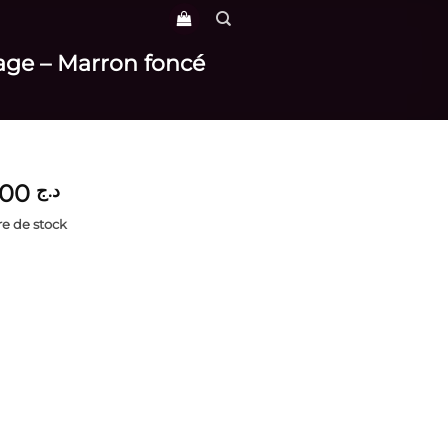
tage – Marron foncé
4,500
د.ج
e de stock