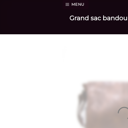
Passer
MENU
au
Grand sac bandouli
contenu