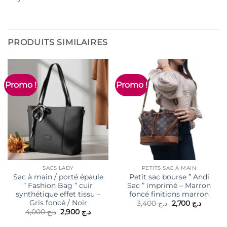
PRODUITS SIMILAIRES
Promo !
Promo !
SACS LADY
PETITS SAC À MAIN
Sac à main / porté épaule
Petit sac bourse ” Andi
” Fashion Bag ” cuir
Sac ” imprimé – Marron
synthétique effet tissu –
foncé finitions marron
Gris foncé / Noir
Le
Le
3,400
د.ج
2,700
د.ج
prix
prix
Le
Le
4,000
د.ج
2,900
د.ج
initial
actuel
prix
prix
était :
est :
initial
actuel