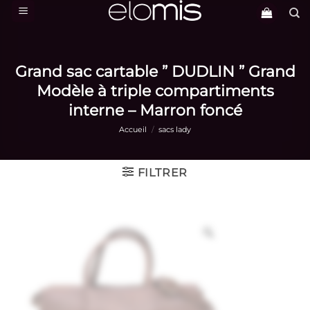
Passer
au
contenu
Grand sac cartable ” DUDLIN ” Grand
Modèle à triple compartiments
interne – Marron foncé
Accueil
/
sacs lady
FILTRER