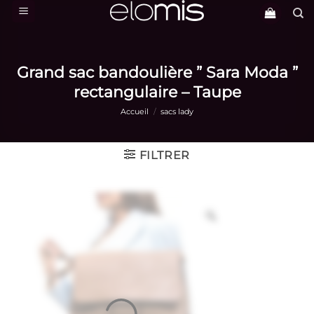
Passer
au
contenu
Grand sac bandoulière ” Sara Moda ”
rectangulaire – Taupe
Accueil
/
sacs lady
FILTRER