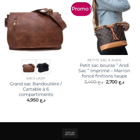
Promo !
PETITS SAC À MAIN
Petit sac bourse ” Andi
Sac ” imprimé – Marron
foncé finitions taupe
SACS LADY
Le
Le
3,400
د.ج
2,700
د.ج
Grand sac Bandoulière /
prix
prix
Cartable à 6
initial
actuel
était :
est :
compartiments
د.ج 3,400.
4,950
د.ج
Cash
On