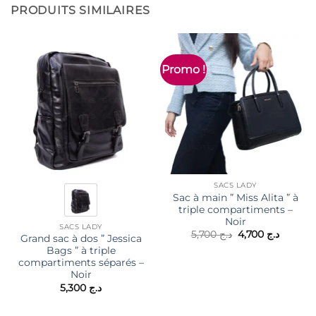
PRODUITS SIMILAIRES
Promo !
SACS LADY
Sac à main ” Miss Alita ” à
triple compartiments –
Noir
SACS LADY
Le
Le
5,700
د.ج
4,700
د.ج
Grand sac à dos ” Jessica
prix
prix
Bags ” à triple
initial
actuel
était :
est :
compartiments séparés –
د.ج 5,700.
Noir
5,300
د.ج