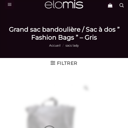
Passer
au
contenu
Grand sac bandoulière / Sac à dos ”
Fashion Bags ” – Gris
Accueil
/
sacs lady
FILTRER