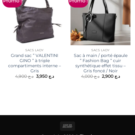
Promo !
Promo !
SACS LADY
SACS LADY
Grand sac ” VALENTINI
Sac à main / porté épaule
GINO ” à triple
” Fashion Bag ” cuir
compartiments interne –
synthétique effet tissu –
Gris
Gris foncé / Noir
Le
Le
Le
Le
4,900
د.ج
3,950
د.ج
4,000
د.ج
2,900
د.ج
prix
prix
prix
prix
initial
actuel
initial
actuel
était :
est :
était :
est :
د.ج 4,000.
د.ج 3,950.
د.ج 4,900.
Cash
On