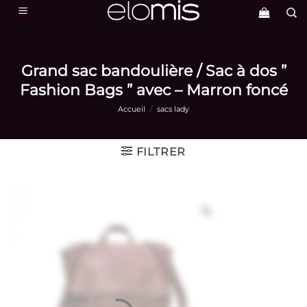
Passer
au
contenu
Grand sac bandoulière / Sac à dos ”
Fashion Bags ” avec – Marron foncé
Accueil
/
sacs lady
FILTRER