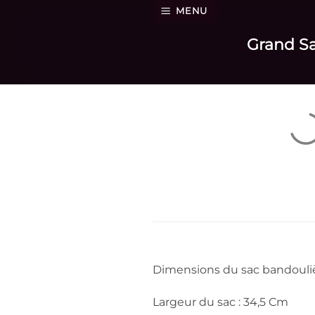
Passer
MENU
au
Grand Sa
contenu
Dimensions du sac bandouliè
Largeur du sac : 34,5 Cm