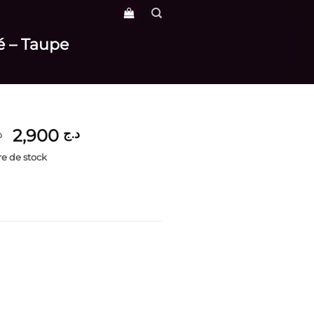
é – Taupe
Le
Le
2,900
د.ج
د
prix
prix
e de stock
initial
actuel
était :
est :
د.ج 2,900.
د.ج 3,600.