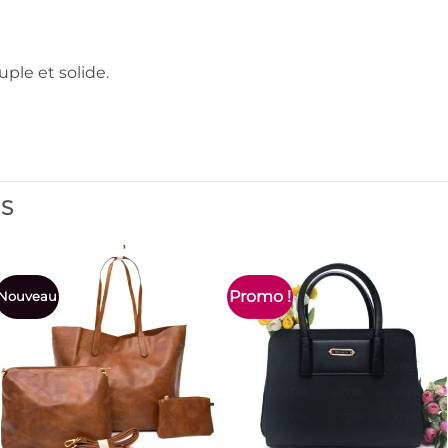
uple et solide.
ES
Promo !
Nouveau