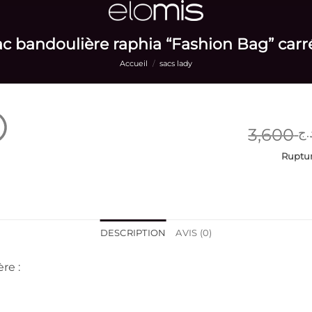
c bandoulière raphia “Fashion Bag” carr
Accueil
/
sacs lady
3,600
.ج
Ruptur
DESCRIPTION
AVIS (0)
re :