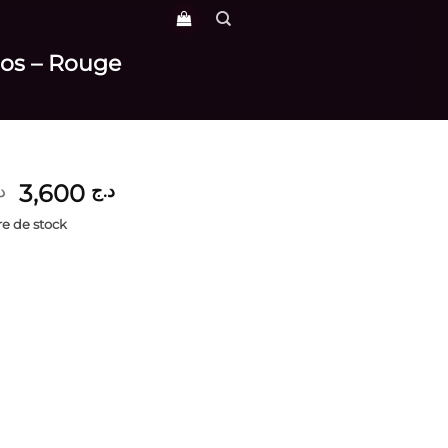
dos – Rouge
Le
Le
3,600
د.ج
د
prix
prix
e de stock
initial
actuel
était :
est :
د.ج 3,600.
د.ج 4,400.