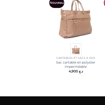
Nouveau
CARTABLES ET SACS À DOS
Sac cartable en polyster
imperméable
4,900
د.ج