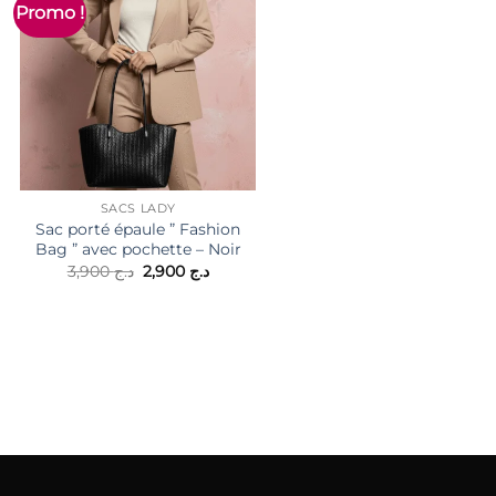
Promo !
SACS LADY
Sac porté épaule ” Fashion
Bag ” avec pochette – Noir
Le
Le
3,900
د.ج
2,900
د.ج
SACS LADY
prix
prix
Grand sac à dos ” Jessica
initial
actuel
Bags ” à triple
était :
est :
د.ج 2,900.
د.ج 3,900.
compartiments séparés –
د.ج 2,900.
Noir
5,300
د.ج