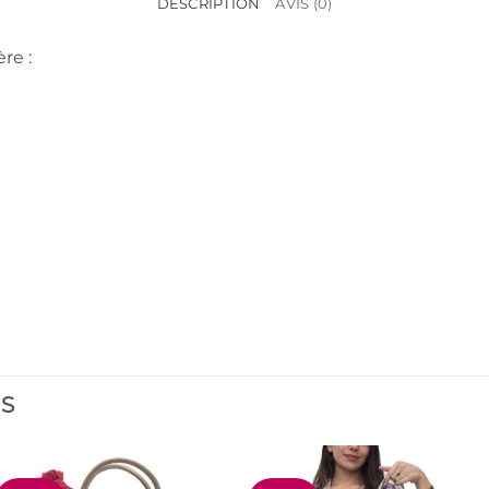
DESCRIPTION
AVIS (0)
re :
ES