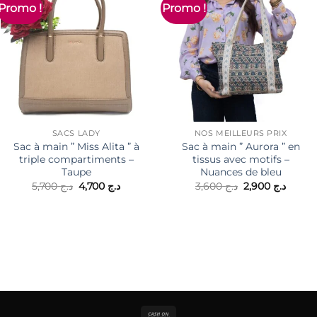
Promo !
Promo !
SACS LADY
NOS MEILLEURS PRIX
Sac à main ” Miss Alita ” à
Sac à main ” Aurora ” en
triple compartiments –
tissus avec motifs –
Taupe
Nuances de bleu
Le
Le
Le
Le
5,700
د.ج
4,700
د.ج
3,600
د.ج
2,900
د.ج
prix
prix
prix
prix
initial
actuel
initial
actuel
était :
est :
était :
est :
د.ج 3,600.
د.ج 4,700.
د.ج 5,700.
Cash