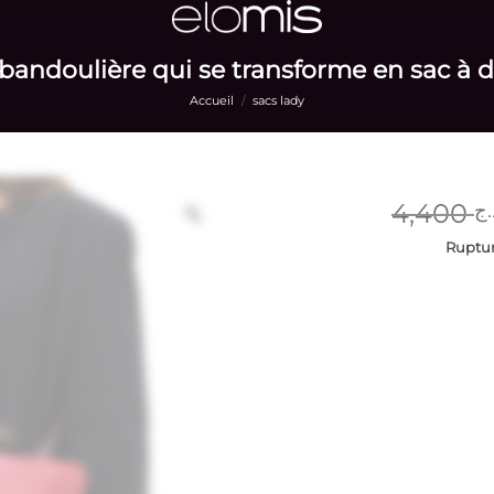
bandoulière qui se transforme en sac à 
Accueil
/
sacs lady
4,400
.ج
Ruptur