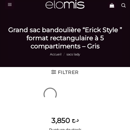
Passer
au
contenu
Grand sac bandoulière “Erick Style ”
format rectangulaire à 5
compartiments – Gris
Accueil
/
sacs lady
FILTRER
3,850
د.ج
Rupture de stock