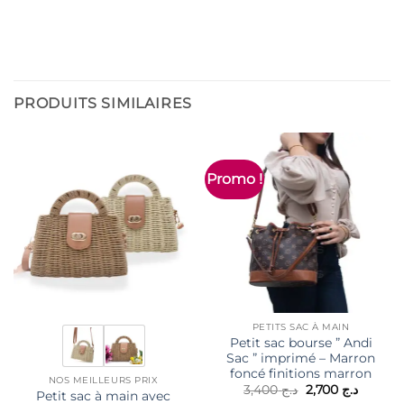
PRODUITS SIMILAIRES
Promo !
PETITS SAC À MAIN
Petit sac bourse ” Andi
Sac ” imprimé – Marron
foncé finitions marron
NOS MEILLEURS PRIX
Le
Le
3,400
د.ج
2,700
د.ج
Petit sac à main avec
prix
prix