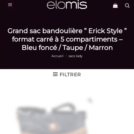
Passer
au
contenu
Grand sac bandoulière ” Erick Style ”
format carré à 5 compartiments –
Bleu foncé / Taupe / Marron
Accueil
/
sacs lady
FILTRER