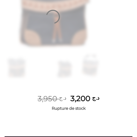
Le
Le
3,950
3,200
د.ج
د.ج
prix
prix
Rupture de stock
initial
actuel
était :
est :
د.ج 3,200.
د.ج 3,950.