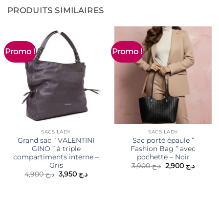
PRODUITS SIMILAIRES
Promo !
Promo !
SACS LADY
SACS LADY
Grand sac ” VALENTINI
Sac porté épaule ”
GINO ” à triple
Fashion Bag ” avec
compartiments interne –
pochette – Noir
Gris
Le
Le
3,900
د.ج
2,900
د.ج
prix
prix
Le
Le
4,900
د.ج
3,950
د.ج
initial
actuel
prix
prix
était :
est :
initial
actuel
د.ج 3,900.
était :
est :
د.ج 3,950.
د.ج 4,900.