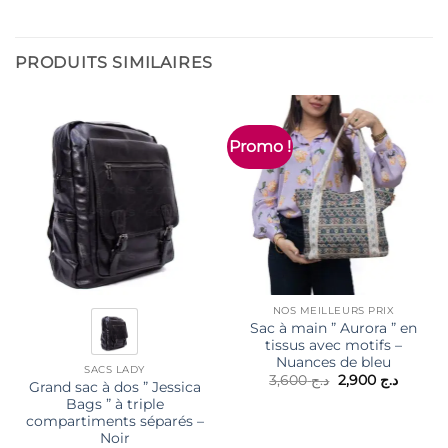
PRODUITS SIMILAIRES
Promo !
NOS MEILLEURS PRIX
Sac à main ” Aurora ” en
tissus avec motifs –
Nuances de bleu
SACS LADY
Le
Le
3,600
د.ج
2,900
د.ج
Grand sac à dos ” Jessica
prix
prix
Bags ” à triple
initial
actuel
était :
est :
compartiments séparés –
د.ج 3,600.
Noir