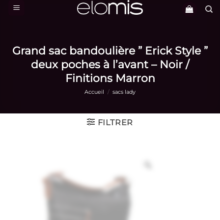
Passer
au
contenu
Grand sac bandoulière ” Erick Style ”
deux poches à l’avant – Noir /
Finitions Marron
Accueil
/
sacs lady
FILTRER