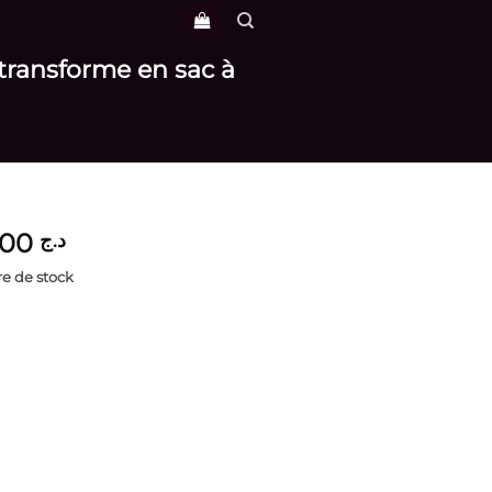
 transforme en sac à
4,300
د.ج
e de stock