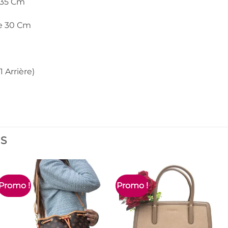
 35 Cm
e 30 Cm
1 Arrière)
ES
Promo !
Promo !