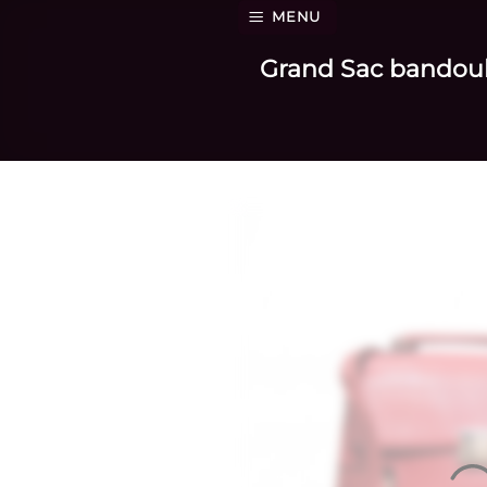
Passer
MENU
au
Grand Sac bandouliè
contenu