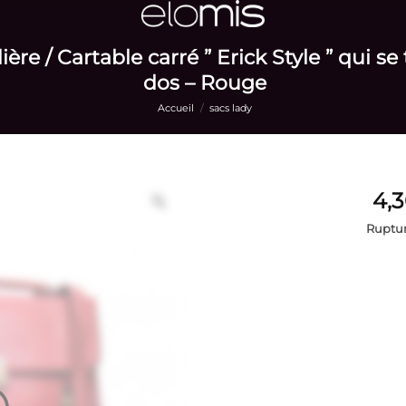
re / Cartable carré ” Erick Style ” qui se
dos – Rouge
Accueil
/
sacs lady
Ruptur