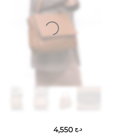
4,550
د.ج