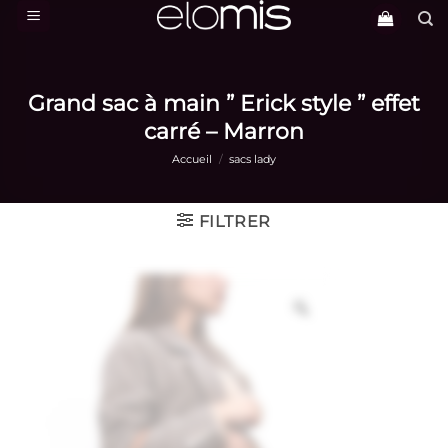
Passer
au
contenu
Grand sac à main ” Erick style ” effet
carré – Marron
Accueil
/
sacs lady
FILTRER