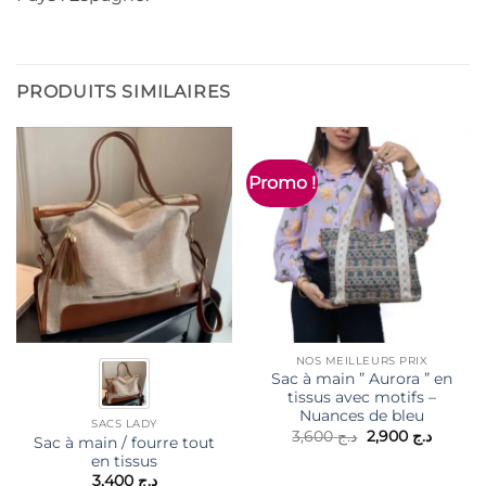
PRODUITS SIMILAIRES
Promo !
NOS MEILLEURS PRIX
Sac à main ” Aurora ” en
tissus avec motifs –
Nuances de bleu
SACS LADY
Le
Le
3,600
د.ج
2,900
د.ج
Sac à main / fourre tout
prix
prix
en tissus
initial
actuel
était :
est :
3,400
د.ج