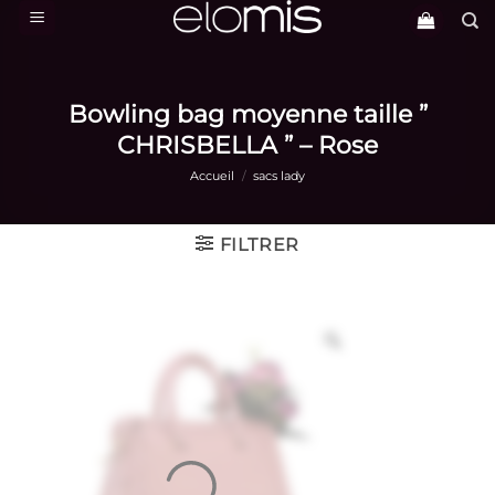
Passer
au
contenu
Bowling bag moyenne taille ”
CHRISBELLA ” – Rose
Accueil
/
sacs lady
FILTRER