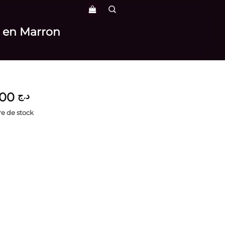
s en Marron
3,800
د.ج
e de stock