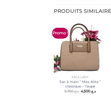
PRODUITS SIMILAIR
Promo !
SACS LADY
Sac à main ” Miss Alita ”
classique – Taupe
Le
Le
5,700
د.ج
4,500
د.ج
prix
prix
initial
actuel
était :
est :
.ج 4,500
د.ج 5,700.