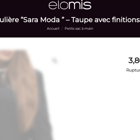
lière ”Sara Moda ” – Taupe avec finition
Accueil
/
Petits sac à main
Ruptur