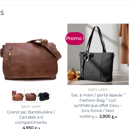
ES
Promo !
SACS LADY
Sac à main / porté épaule ”
Fashion Bag ” cuir
synthétique effet tissu –
SACS LADY
Gris foncé / Noir
Grand sac Bandoulière /
Le
Le
4,000
د.ج
2,900
د.ج
Cartable à 6
prix
prix
د.
compartiments
initial
actuel
4,950
د.ج
était :
est :