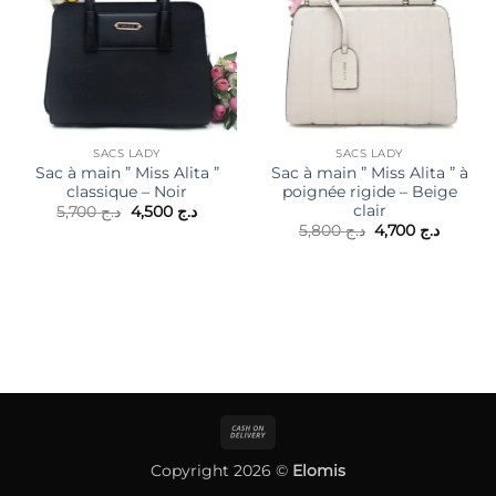
SACS LADY
SACS LADY
Sac à main ” Miss Alita ”
Sac à main ” Miss Alita ” à
classique – Noir
poignée rigide – Beige
clair
Le
Le
5,700
د.ج
4,500
د.ج
prix
prix
Le
Le
5,800
د.ج
4,700
د.ج
initial
actuel
prix
prix
était :
est :
initial
actuel
د.ج 4,500.
د.ج 5,700.
était :
est :
د.ج 5,800.
Cash
On
Copyright 2026 ©
Elomis
Delivery