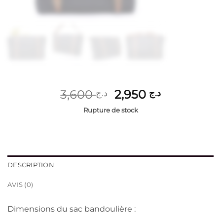
Le
Le
3,600
2,950
د.ج
د.ج
prix
prix
Rupture de stock
initial
actuel
était :
est :
د.ج 2,950.
د.ج 3,600.
DESCRIPTION
AVIS (0)
Dimensions du sac bandoulière :