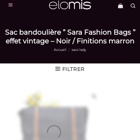
Passer
au
contenu
Sac bandoulière ” Sara Fashion Bags ”
effet vintage – Noir / Finitions marron
Accueil
/
sacs lady
FILTRER