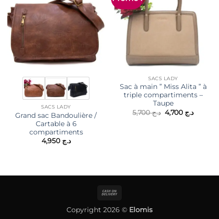
SACS LADY
Sac à main ” Miss Alita ” à
triple compartiments –
Taupe
SACS LADY
Le
Le
5,700
د.ج
4,700
د.ج
Grand sac Bandoulière /
prix
prix
Cartable à 6
initial
actuel
était :
est :
compartiments
د.ج 5,700.
4,950
د.ج
Cash
On
Copyright 2026 ©
Elomis
Delivery