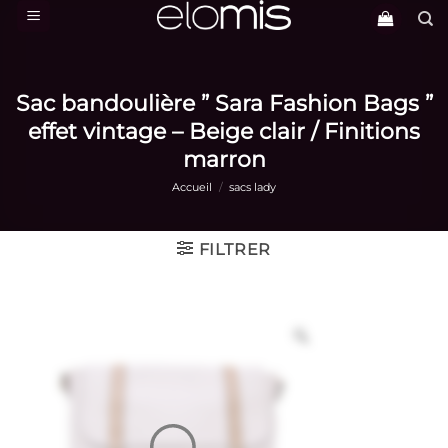
Passer
au
contenu
Sac bandoulière ” Sara Fashion Bags ”
effet vintage – Beige clair / Finitions
marron
Accueil
/
sacs lady
FILTRER