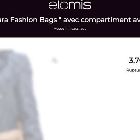
ara Fashion Bags ” avec compartiment ava
Accueil
/
sacs lady
Ruptur