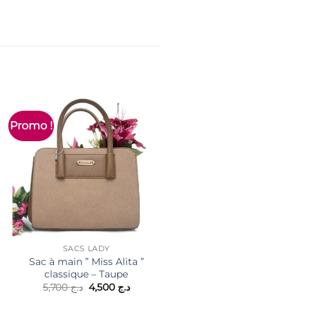
Promo !
SACS LADY
Sac à main ” Miss Alita ”
classique – Taupe
Le
Le
5,700
د.ج
4,500
د.ج
SACS LADY
prix
prix
sac à main / cartable ”
initial
actuel