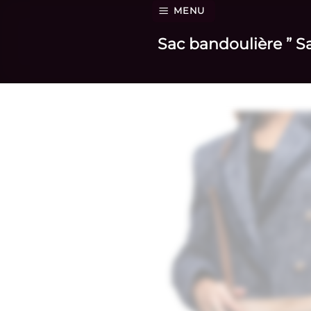
Passer
MENU
au
Sac bandoulière ” S
contenu