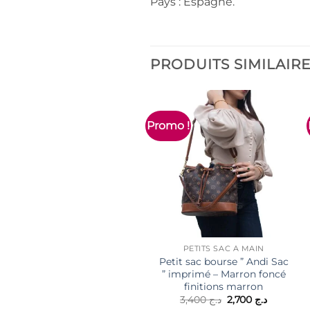
Pays : Espagne.
PRODUITS SIMILAIR
Promo !
PETITS SAC À MAIN
Petit sac bourse ” Andi Sac
” imprimé – Marron foncé
finitions marron
Le
Le
3,400
د.ج
2,700
د.ج
prix
prix