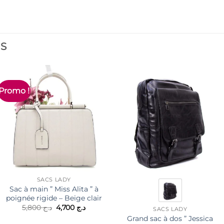
ES
Promo !
SACS LADY
Sac à main ” Miss Alita ” à
poignée rigide – Beige clair
Le
Le
5,800
د.ج
4,700
د.ج
SACS LADY
prix
prix
Grand sac à dos ” Jessica
initial
actuel