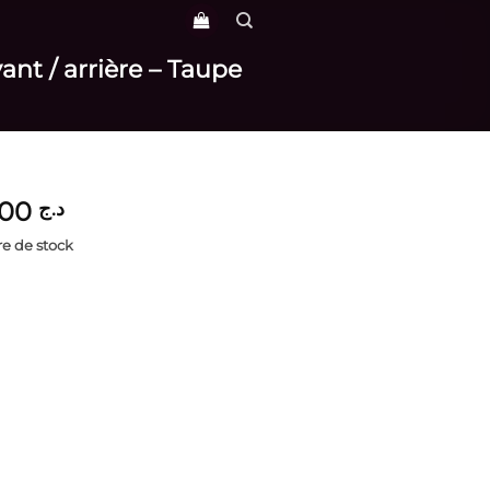
nt / arrière – Taupe
3,700
د.ج
e de stock