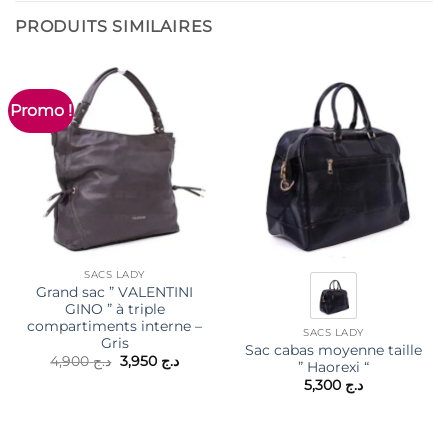
PRODUITS SIMILAIRES
Promo !
SACS LADY
Grand sac ” VALENTINI
GINO ” à triple
compartiments interne –
SACS LADY
Gris
Sac cabas moyenne taille
Le
Le
4,900
د.ج
3,950
د.ج
” Haorexi “
prix
prix
5,300
د.ج
initial
actuel
était :
est :
د.ج 3,950.
د.ج 4,900.