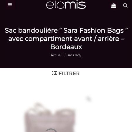
Passer
au
contenu
Sac bandoulière ” Sara Fashion Bags ”
avec compartiment avant / arrière –
Bordeaux
Accueil
/
sacs lady
FILTRER