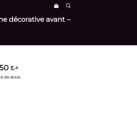
he décorative avant –
3,950
د.ج
e de stock