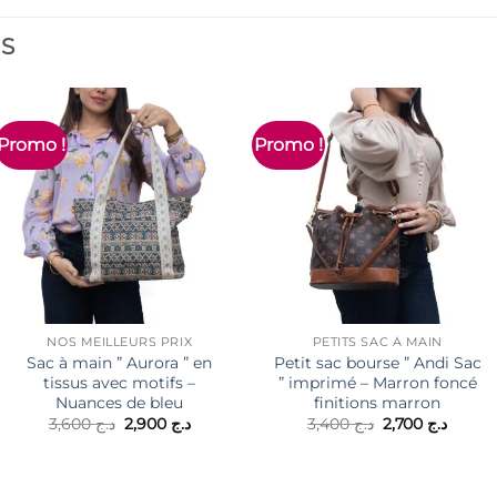
ES
Promo !
Promo !
NOS MEILLEURS PRIX
PETITS SAC À MAIN
Sac à main ” Aurora ” en
Petit sac bourse ” Andi Sac
tissus avec motifs –
” imprimé – Marron foncé
Nuances de bleu
finitions marron
Le
Le
Le
Le
3,600
د.ج
2,900
د.ج
3,400
د.ج
2,700
د.ج
prix
prix
prix
prix
initial
actuel
initial
actuel
était :
est :
était :
est :
د.ج 3,400.
د.ج 2,900.
د.ج 3,600.