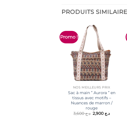
PRODUITS SIMILAIR
Promo !
NOS MEILLEURS PRIX
Sac à main ” Aurora ” en
tissus avec motifs –
Nuances de marron /
rouge
Le
Le
3,600
د.ج
2,900
د.ج
prix
prix
initial
actuel
était :
est :