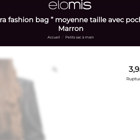
ra fashion bag ” moyenne taille avec poc
Marron
Accueil
/
Petits sac à main
Ruptur