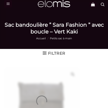
Passer
au
contenu
Sac bandoulière ” Sara Fashion ” avec
boucle – Vert Kaki
Accueil
/
Petits sac à main
FILTRER