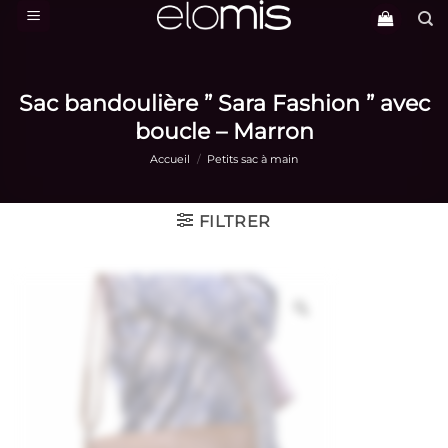
Passer
au
contenu
Sac bandoulière ” Sara Fashion ” avec
boucle – Marron
Accueil
/
Petits sac à main
FILTRER