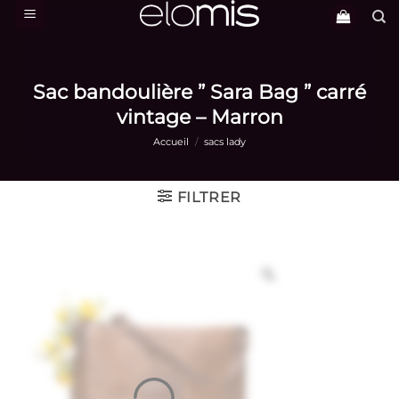
Passer
au
contenu
Sac bandoulière ” Sara Bag ” carré
vintage – Marron
Accueil
/
sacs lady
FILTRER