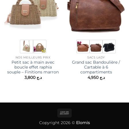
NOS MEILLEURS PRIX
SACS LADY
Petit sac à main avec
Grand sac Bandoulière /
boucle effet raphia
Cartable à 6
souple – Finitions marron
compartiments
3,800
د.ج
4,950
د.ج
Cash
On
Copyright 2026 ©
Elomis
Delivery