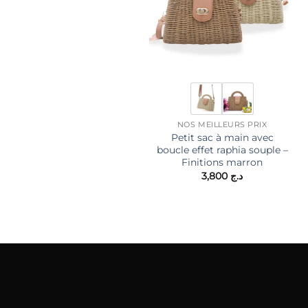
NOS MEILLEURS PRIX
Petit sac à main avec
boucle effet raphia souple –
Finitions marron
3,800
د.ج