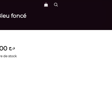
 Bleu foncé
3,900
د.ج
e de stock