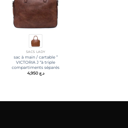
SACS LADY
SACS LADY
sac à main / cartable ”
Sac à main / fourre tout e
VICTORIA J “à triple
tissus
د.ج 2,900.
compartiments séparés
3,400
د.ج
4,950
د.ج