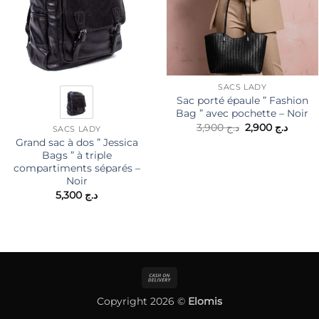
SACS LADY
Sac porté épaule ” Fashion
Bag ” avec pochette – Noir
Le
Le
3,900
د.ج
2,900
د.ج
SACS LADY
prix
prix
Grand sac à dos ” Jessica
initial
actuel
Bags ” à triple
était :
est :
د.ج 3,900.
compartiments séparés –
Noir
5,300
د.ج
Cash
On
Copyright 2026 ©
Elomis
Delivery