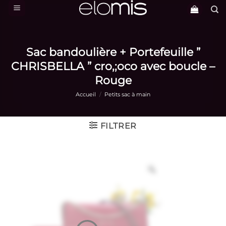
Passer
au
contenu
Sac bandoulière + Portefeuille ”
CHRISBELLA ” cro,;oco avec boucle –
Rouge
Accueil
/
Petits sac à main
FILTRER