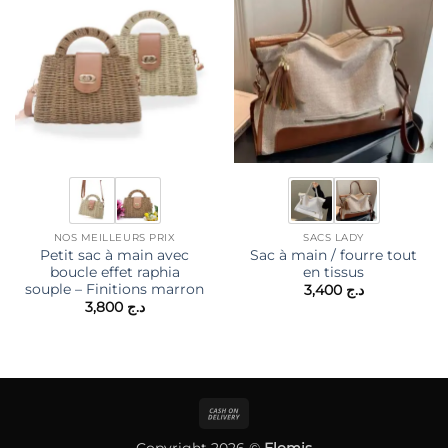
NOS MEILLEURS PRIX
SACS LADY
Petit sac à main avec
Sac à main / fourre tout
boucle effet raphia
en tissus
souple – Finitions marron
3,400
د.ج
3,800
د.ج
Cash
On
Copyright 2026 ©
Elomis