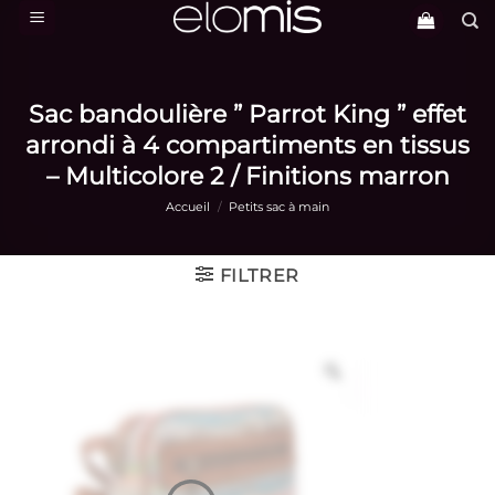
Passer
au
contenu
Sac bandoulière ” Parrot King ” effet
arrondi à 4 compartiments en tissus
– Multicolore 2 / Finitions marron
Accueil
/
Petits sac à main
FILTRER