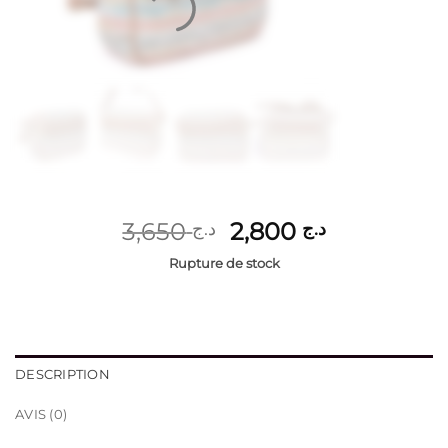
Le
Le
3,650
2,800
د.ج
د.ج
prix
prix
Rupture de stock
initial
actuel
était :
est :
د.ج 2,800.
د.ج 3,650.
DESCRIPTION
AVIS (0)