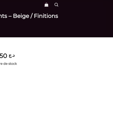
ts – Beige / Finitions
3,650
د.ج
e de stock