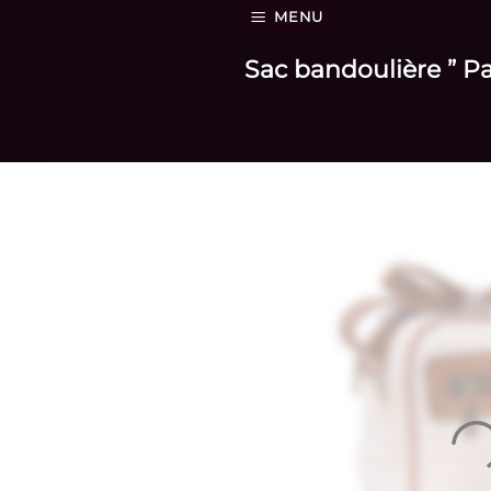
Passer
MENU
au
Sac bandoulière ” Pa
contenu