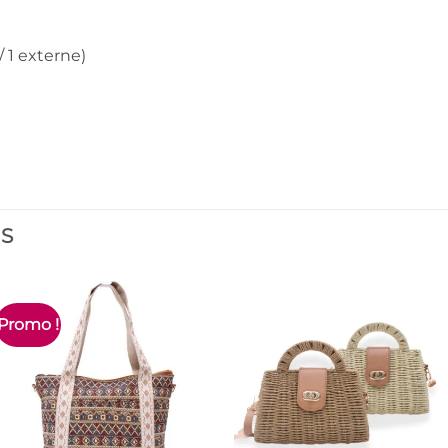
/ 1 externe)
ES
Promo !