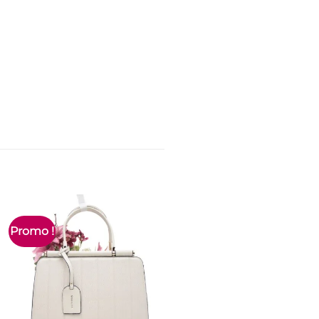
Promo !
Promo !