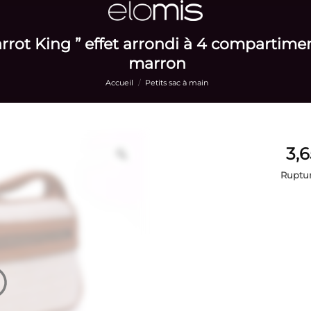
rrot King ” effet arrondi à 4 compartimen
marron
Accueil
/
Petits sac à main
Ruptur