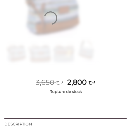
Le
Le
3,650
2,800
د.ج
د.ج
prix
prix
Rupture de stock
initial
actuel
était :
est :
د.ج 2,800.
د.ج 3,650.
DESCRIPTION