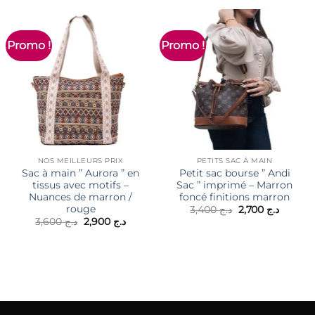
Promo !
Promo !
NOS MEILLEURS PRIX
PETITS SAC À MAIN
Sac à main ” Aurora ” en
Petit sac bourse ” Andi
tissus avec motifs –
Sac ” imprimé – Marron
Nuances de marron /
foncé finitions marron
rouge
Le
Le
3,400
د.ج
2,700
د.ج
prix
prix
Le
Le
3,600
د.ج
2,900
د.ج
initial
actuel
prix
prix
était :
est :
initial
actuel
د.ج 3,400.
était :
est :
د.ج 2,900.
د.ج 3,600.