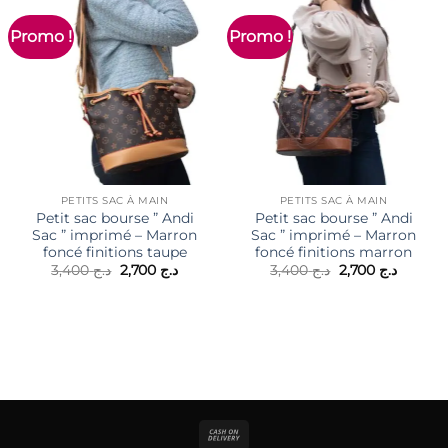
Promo !
Promo !
PETITS SAC À MAIN
PETITS SAC À MAIN
Petit sac bourse ” Andi
Petit sac bourse ” Andi
Sac ” imprimé – Marron
Sac ” imprimé – Marron
foncé finitions taupe
foncé finitions marron
Le
Le
Le
Le
3,400
د.ج
2,700
د.ج
3,400
د.ج
2,700
د.ج
prix
prix
prix
prix
initial
actuel
initial
actuel
était :
est :
était :
est :
د.ج 3,400.
د.ج 2,700.
د.ج 3,400.
Cash