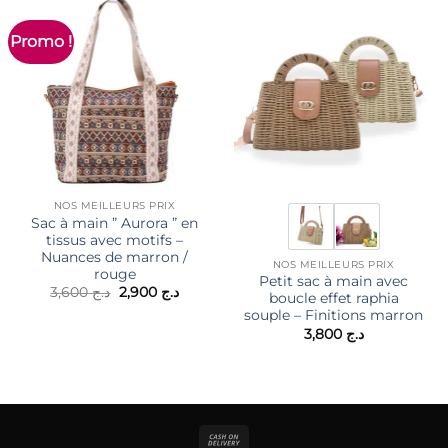
Promo !
NOS MEILLEURS PRIX
Sac à main ” Aurora ” en
tissus avec motifs –
Nuances de marron /
NOS MEILLEURS PRIX
rouge
Petit sac à main avec
Le
Le
3,600
د.ج
2,900
د.ج
boucle effet raphia
prix
prix
souple – Finitions marron
initial
actuel
était :
est :
3,800
د.ج
د.ج 2,900.
د.ج 3,600.
Cash