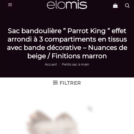
Passer
au
contenu
Sac bandoulière ” Parrot King ” effet
arrondi à 3 compartiments en tissus
avec bande décorative – Nuances de
beige / Finitions marron
Accueil
/
Petits sac à main
FILTRER